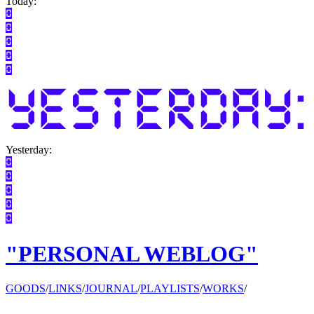
Today:
Yesterday:
"PERSONAL WEBLOG"
GOODS
/
LINKS
/
JOURNAL
/
PLAYLISTS
/
WORKS
/