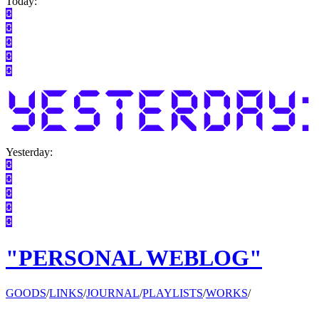
Today:
Yesterday:
"PERSONAL WEBLOG"
GOODS
/
LINKS
/
JOURNAL
/
PLAYLISTS
/
WORKS
/