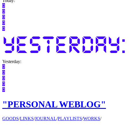
Today:
Yesterday:
"PERSONAL WEBLOG"
GOODS
/
LINKS
/
JOURNAL
/
PLAYLISTS
/
WORKS
/